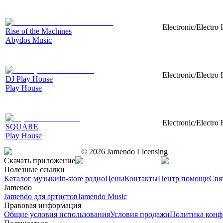
Electronic/Electro 
Rise of the Machines
Abydos Music
Electronic/Electro
DJ Play House
Play House
Electronic/Electro
SQUARE
Play House
©
2026
Jamendo Licensing
Скачать приложение
Полезные ссылки
Каталог музыки
In-store радио
Цены
Контакты
Центр помощи
Свя
Jamendo
Jamendo для артистов
Jamendo Music
Правовая информация
Общие условия использования
Условия продажи
Политика конф