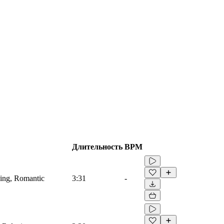
Длительность
BPM
xing, Romantic
3:31
-