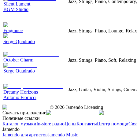
Jazz, Strings, Piano, Contemporary
Silent Lament
BGM Studio
Fragrance
Jazz, Strings, Piano, Lounge, Rela
Serge Quadrado
October Charm
Jazz, Strings, Piano, Soft, Relaxing
Serge Quadrado
Jazz, Guitar, Violin, Strings, Cinem
Dreamy Horizons
Antonio Fiorucci
©
2026
Jamendo Licensing
Скачать приложение
Полезные ссылки
Каталог музыки
In-store радио
Цены
Контакты
Центр помощи
Свя
Jamendo
Jamendo для артистов
Jamendo Music