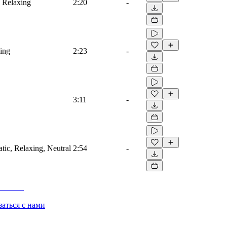
, Relaxing
2:20
-
xing
2:23
-
3:11
-
atic, Relaxing, Neutral
2:54
-
заться с нами