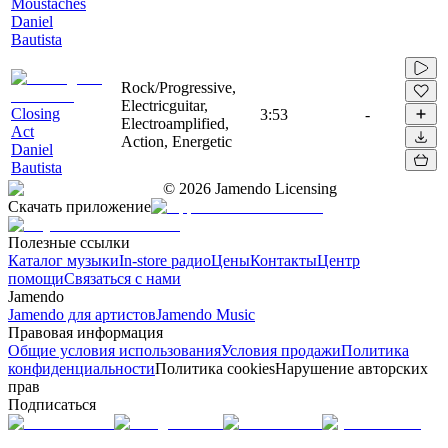
Moustaches
Daniel
Bautista
Rock/Progressive,
Electricguitar,
Closing
3:53
-
Electroamplified,
Act
Action, Energetic
Daniel
Bautista
©
2026
Jamendo Licensing
Скачать приложение
Полезные ссылки
Каталог музыки
In-store радио
Цены
Контакты
Центр
помощи
Связаться с нами
Jamendo
Jamendo для артистов
Jamendo Music
Правовая информация
Общие условия использования
Условия продажи
Политика
конфиденциальности
Политика cookies
Нарушение авторских
прав
Подписаться