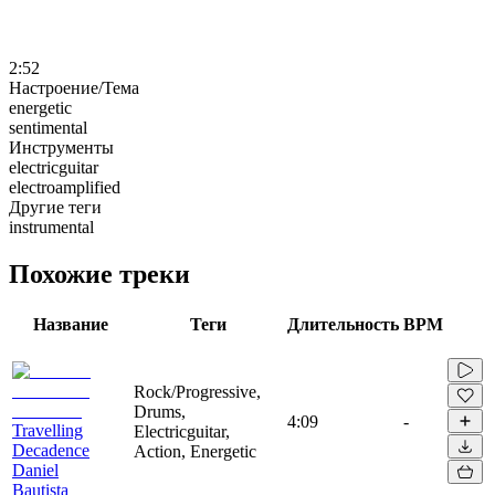
2:52
Настроение/Тема
energetic
sentimental
Инструменты
electricguitar
electroamplified
Другие теги
instrumental
Похожие треки
Название
Теги
Длительность
BPM
Rock/Progressive,
Drums,
4:09
-
Travelling
Electricguitar,
Decadence
Action, Energetic
Daniel
Bautista