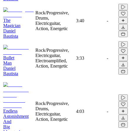
Rock/Progressive,
Drums,
The
3:40
-
Electricguitar,
Magician
Action, Energetic
Daniel
Bautista
Rock/Progressive,
Electricguitar,
Bullet
3:33
-
Electroamplified,
Man
Action, Energetic
Daniel
Bautista
Rock/Progressive,
Drums,
Endless
4:03
-
Electricguitar,
Astonishment
Action, Energetic
And
Big