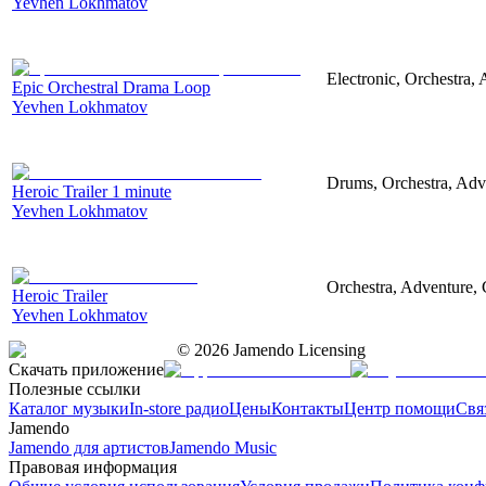
Yevhen Lokhmatov
Electronic, Orchestra,
Epic Orchestral Drama Loop
Yevhen Lokhmatov
Drums, Orchestra, Adve
Heroic Trailer 1 minute
Yevhen Lokhmatov
Orchestra, Adventure, 
Heroic Trailer
Yevhen Lokhmatov
©
2026
Jamendo Licensing
Скачать приложение
Полезные ссылки
Каталог музыки
In-store радио
Цены
Контакты
Центр помощи
Свя
Jamendo
Jamendo для артистов
Jamendo Music
Правовая информация