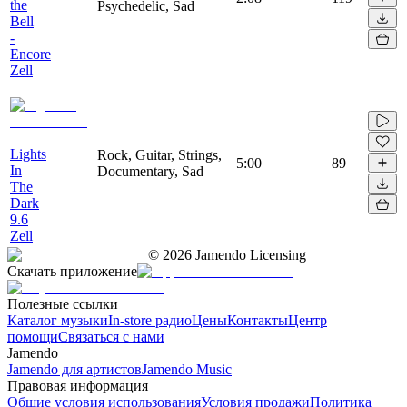
the
Psychedelic, Sad
Bell
-
Encore
Zell
Lights
Rock, Guitar, Strings,
5:00
89
In
Documentary, Sad
The
Dark
9.6
Zell
©
2026
Jamendo Licensing
Скачать приложение
Полезные ссылки
Каталог музыки
In-store радио
Цены
Контакты
Центр
помощи
Связаться с нами
Jamendo
Jamendo для артистов
Jamendo Music
Правовая информация
Общие условия использования
Условия продажи
Политика