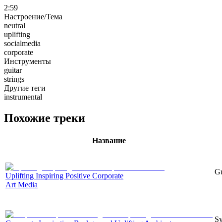
2:59
Настроение/Тема
neutral
uplifting
socialmedia
corporate
Инструменты
guitar
strings
Другие теги
instrumental
Похожие треки
Название
Gu
Uplifting Inspiring Positive Corporate
Art Media
Sy