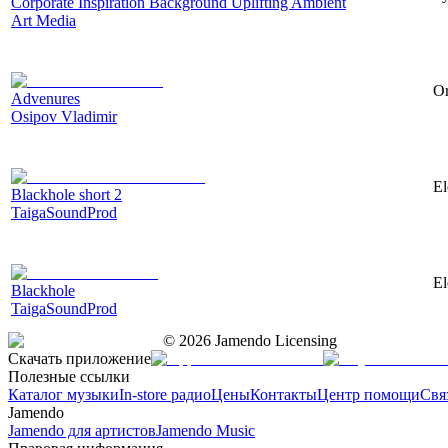
Corporate Inspiration Background Uplifting Ambient
Art Media
Or
Advenures
Osipov Vladimir
El
Blackhole short 2
TaigaSoundProd
El
Blackhole
TaigaSoundProd
©
2026
Jamendo Licensing
Скачать приложение
Полезные ссылки
Каталог музыки
In-store радио
Цены
Контакты
Центр помощи
Свя
Jamendo
Jamendo для артистов
Jamendo Music