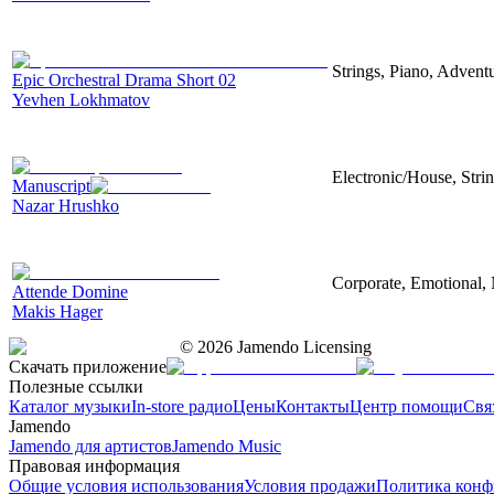
Strings, Piano, Advent
Epic Orchestral Drama Short 02
Yevhen Lokhmatov
Electronic/House, Stri
Manuscript
Nazar Hrushko
Corporate, Emotional, 
Attende Domine
Makis Hager
©
2026
Jamendo Licensing
Скачать приложение
Полезные ссылки
Каталог музыки
In-store радио
Цены
Контакты
Центр помощи
Свя
Jamendo
Jamendo для артистов
Jamendo Music
Правовая информация
Общие условия использования
Условия продажи
Политика конф