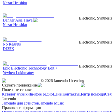
Nazar Hrushko
Electronic, Synthesi
Danger Asia Travel
Nazar Hrushko
Electronic, Synthesiz
No Regrets
DJ35X
Electronic, Synthesiz
Epic Electronic Technology Edit 7
Yevhen Lokhmatov
©
2026
Jamendo Licensing
Скачать приложение
Полезные ссылки
Каталог музыки
In-store радио
Цены
Контакты
Центр помощи
Свя
Jamendo
Jamendo для артистов
Jamendo Music
Правовая информация