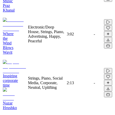
Music
Praz
Khanal
Electronic/Deep
House, Strings, Piano,
Where
3:02
-
Advertising, Happy,
the
Peaceful
Wind
Blows
Wavit
Inspiring
Strings, Piano, Social
corporate
Media, Corporate,
2:13
-
time
Neutral, Uplifting
Nazar
Hrushko