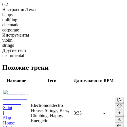
0:21
Настроение/Тема
happy
uplifting
cinematic
corporate
Инструменты
violin
strings
Другие теги
instrumental
Похожие треки
Название
Теги
Длительность
BPM
Electronic/Electro
Saint
House, Strings, Bass,
|
3:33
-
Clubbing, Happy,
Slap
Energetic
House