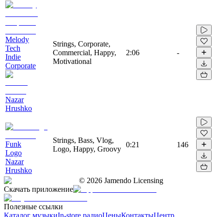
Melody
Strings, Corporate,
Tech
Commercial, Happy,
2:06
-
Indie
Motivational
Corporate
Nazar
Hrushko
Strings, Bass, Vlog,
Funk
0:21
146
Logo, Happy, Groovy
Logo
Nazar
Hrushko
©
2026
Jamendo Licensing
Скачать приложение
Полезные ссылки
Каталог музыки
In-store радио
Цены
Контакты
Центр