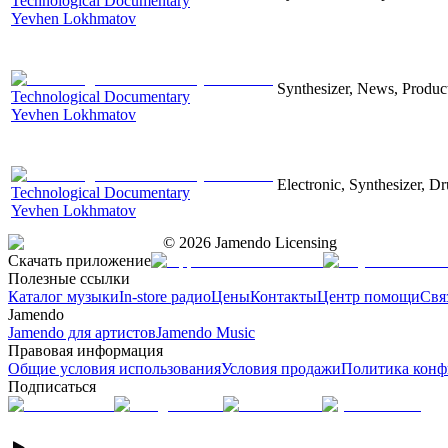
Technological Documentary
Yevhen Lokhmatov
Synthesizer, News, Producti
Technological Documentary
Yevhen Lokhmatov
Electronic, Synthesizer, D
Technological Documentary
Yevhen Lokhmatov
©
2026
Jamendo Licensing
Скачать приложение
Полезные ссылки
Каталог музыки
In-store радио
Цены
Контакты
Центр помощи
Свя
Jamendo
Jamendo для артистов
Jamendo Music
Правовая информация
Общие условия использования
Условия продажи
Политика конф
Подписаться