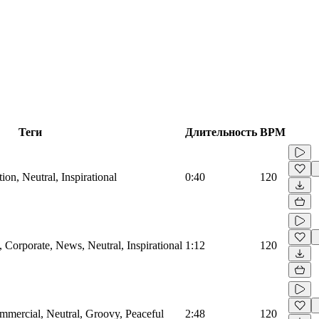
Теги
Длительность
BPM
on, Neutral, Inspirational
0:40
120
Corporate, News, Neutral, Inspirational
1:12
120
mmercial, Neutral, Groovy, Peaceful
2:48
120