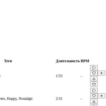
Теги
Длительность
BPM
t
1:53
-
etro, Happy, Nostalgic
2:31
-