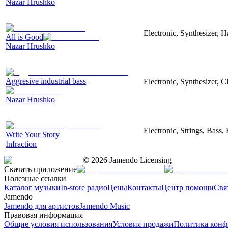
Nazar Hrushko
Electronic, Synthesizer, 
All is Good
Nazar Hrushko
Aggresive industrial bass
Electronic, Synthesizer, 
Nazar Hrushko
Electronic, Strings, Bass
Write Your Story
Infraction
©
2026
Jamendo Licensing
Скачать приложение
Полезные ссылки
Каталог музыки
In-store радио
Цены
Контакты
Центр помощи
Свя
Jamendo
Jamendo для артистов
Jamendo Music
Правовая информация
Общие условия использования
Условия продажи
Политика конф