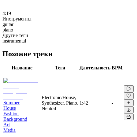
4:19
Инструменты
guitar
piano
Другие теги
instrumental
Похожие треки
Название
Теги
Длительность
BPM
Electronic/House,
Summer
Synthesizer, Piano,
1:42
-
House
Neutral
Fashion
Background
Art
Media