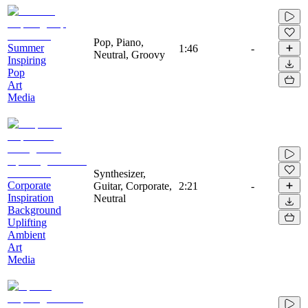
Pop, Piano,
Summer
1:46
-
Neutral, Groovy
Inspiring
Pop
Art
Media
Synthesizer,
Corporate
Guitar, Corporate,
2:21
-
Inspiration
Neutral
Background
Uplifting
Ambient
Art
Media