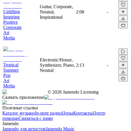
Guitar, Corporate,
Uplifting
Neutral,
2:08
-
Inspiring
Inspirational
Positive
Corporate
Art
Media
Electronic/House,
Tropical
Synthesizer, Piano,
2:13
-
Summer
Neutral
Pop
Art
Media
©
2026
Jamendo Licensing
Скачать приложение
Полезные ссылки
Каталог музыки
In-store радио
Цены
Контакты
Центр
помощи
Связаться с нами
Jamendo
Jamendo для артистов
Jamendo Music