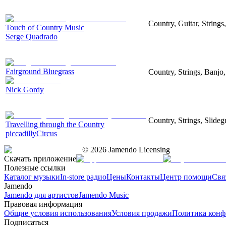
Country, Guitar, String
Touch of Country Music
Serge Quadrado
Fairground Bluegrass
Country, Strings, Banjo
Nick Gordy
Country, Strings, Slideg
Travelling through the Country
piccadillyCircus
©
2026
Jamendo Licensing
Скачать приложение
Полезные ссылки
Каталог музыки
In-store радио
Цены
Контакты
Центр помощи
Свя
Jamendo
Jamendo для артистов
Jamendo Music
Правовая информация
Общие условия использования
Условия продажи
Политика конф
Подписаться