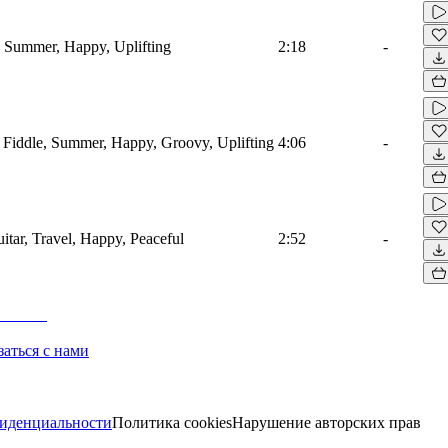
s, Summer, Happy, Uplifting
2:18
-
, Fiddle, Summer, Happy, Groovy, Uplifting
4:06
-
uitar, Travel, Happy, Peaceful
2:52
-
заться с нами
иденциальности
Политика cookies
Нарушение авторских прав