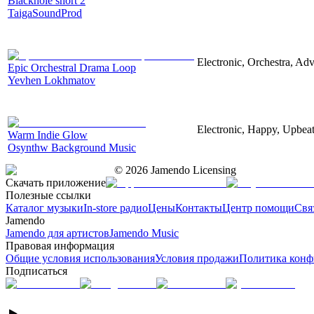
Blackhole short 2
TaigaSoundProd
Electronic, Orchestra, Ad
Epic Orchestral Drama Loop
Yevhen Lokhmatov
Electronic, Happy, Upbea
Warm Indie Glow
Osynthw Background Music
©
2026
Jamendo Licensing
Скачать приложение
Полезные ссылки
Каталог музыки
In-store радио
Цены
Контакты
Центр помощи
Свя
Jamendo
Jamendo для артистов
Jamendo Music
Правовая информация
Общие условия использования
Условия продажи
Политика конф
Подписаться