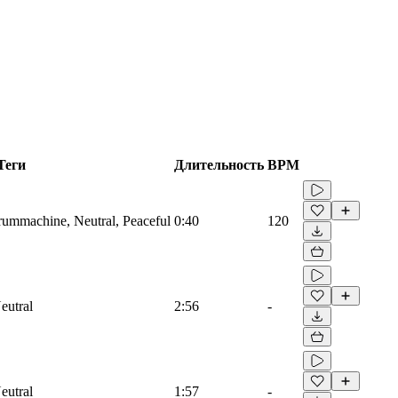
Теги
Длительность
BPM
Drummachine, Neutral, Peaceful
0:40
120
eutral
2:56
-
eutral
1:57
-