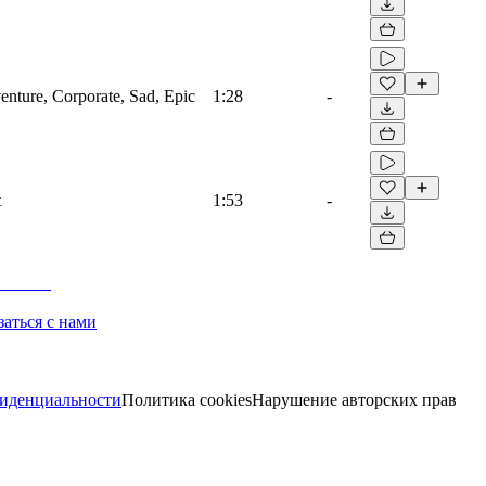
venture, Corporate, Sad, Epic
1:28
-
t
1:53
-
заться с нами
иденциальности
Политика cookies
Нарушение авторских прав