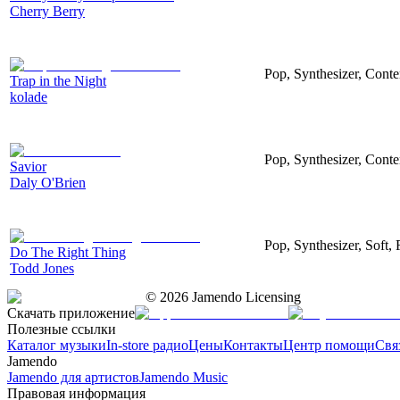
Cherry Berry
Pop, Synthesizer, Cont
Trap in the Night
kolade
Pop, Synthesizer, Cont
Savior
Daly O'Brien
Pop, Synthesizer, Soft,
Do The Right Thing
Todd Jones
©
2026
Jamendo Licensing
Скачать приложение
Полезные ссылки
Каталог музыки
In-store радио
Цены
Контакты
Центр помощи
Свя
Jamendo
Jamendo для артистов
Jamendo Music
Правовая информация