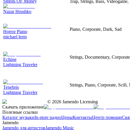
Smells OF Money
Trap, Strings, Bass, Videogame,
Nazar Hrushko
Piano, Corporate, Dark, Sad
Horror Piano
michael lerm
Strings, Documentary, Corporate
Eclipse
Lightning Traveler
Strings, Piano, Corporate, Scifi,
Tenebris
Lightning Traveler
©
2026
Jamendo Licensing
Скачать приложение
Полезные ссылки
Каталог музыки
In-store радио
Цены
Контакты
Центр помощи
Свя
Jamendo
Jamendo для артистов
Jamendo Music