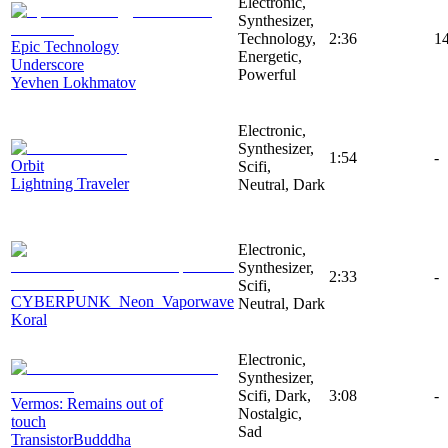
Electronic,
Synthesizer,
Technology,
2:36
1
Epic Technology
Energetic,
Underscore
Powerful
Yevhen Lokhmatov
Electronic,
Synthesizer,
1:54
-
Orbit
Scifi,
Lightning Traveler
Neutral, Dark
Electronic,
Synthesizer,
2:33
-
Scifi,
CYBERPUNK_Neon_Vaporwave
Neutral, Dark
Koral
Electronic,
Synthesizer,
Scifi, Dark,
3:08
-
Vermos: Remains out of
Nostalgic,
touch
Sad
TransistorBudddha