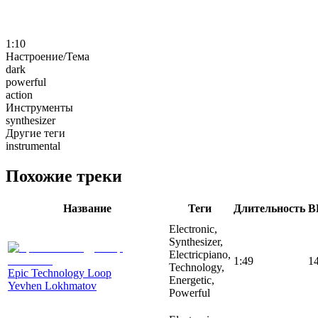
1:10
Настроение/Тема
dark
powerful
action
Инструменты
synthesizer
Другие теги
instrumental
Похожие треки
Название
Теги
Длительность
B
Electronic,
Synthesizer,
Electricpiano,
1:49
1
Technology,
Epic Technology Loop
Energetic,
Yevhen Lokhmatov
Powerful