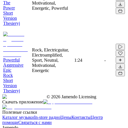
The
Motivational,
Power
Energetic, Powerful
Short
Version
Thesieryj
Rock, Electricguitar,
Electroamplified,
Powerful
Sport, Neutral,
1:24
-
Aggressive
Motivational,
Epic
Energetic
Rock
Short
Version
Thesieryj
©
2026
Jamendo Licensing
Скачать приложение
Полезные ссылки
Каталог музыки
In-store радио
Цены
Контакты
Центр
помощи
Связаться с нами
Jamendo