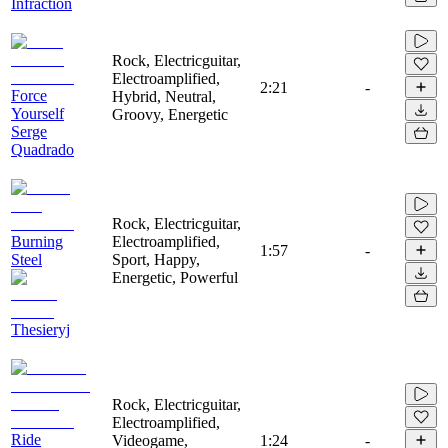
Infraction
Rock, Electricguitar,
Electroamplified,
2:21
-
Force
Hybrid, Neutral,
Yourself
Groovy, Energetic
Serge
Quadrado
Rock, Electricguitar,
Burning
Electroamplified,
1:57
-
Steel
Sport, Happy,
Energetic, Powerful
Thesieryj
Rock, Electricguitar,
Electroamplified,
Ride
Videogame,
1:24
-