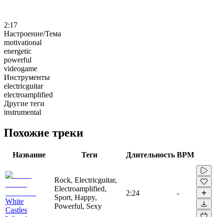
2:17
Настроение/Тема
motivational
energetic
powerful
videogame
Инструменты
electricguitar
electroamplified
Другие теги
instrumental
Похожие треки
Название
Теги
Длительность
BPM
Rock, Electricguitar,
Electroamplified,
2:24
-
Sport, Happy,
White
Powerful, Sexy
Castles