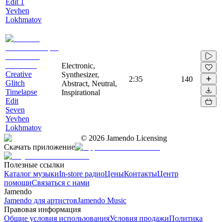
Edit 1
Yevhen
Lokhmatov
Electronic,
Creative
Synthesizer,
2:35
140
Glitch
Abstract, Neutral,
Timelapse
Inspirational
Edit
Seven
Yevhen
Lokhmatov
©
2026
Jamendo Licensing
Скачать приложение
Полезные ссылки
Каталог музыки
In-store радио
Цены
Контакты
Центр
помощи
Связаться с нами
Jamendo
Jamendo для артистов
Jamendo Music
Правовая информация
Общие условия использования
Условия продажи
Политика