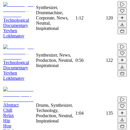
Synthesizer,
Drummachine,
Corporate, News,
1:12
120
Technological
Neutral,
Documentary
Inspirational
Yevhen
Lokhmatov
Synthesizer, News,
Production, Neutral,
0:56
122
Technological
Inspirational
Documentary
Yevhen
Lokhmatov
Abstract
Drums, Synthesizer,
Chill
Technology,
1:04
135
Relax
Production, Neutral,
Hip
Inspirational
Hop