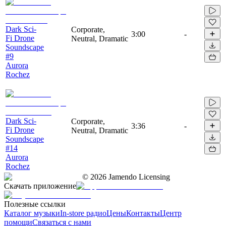
Dark Sci-
Corporate,
3:00
-
Fi Drone
Neutral, Dramatic
Soundscape
#9
Aurora
Rochez
Dark Sci-
Corporate,
3:36
-
Fi Drone
Neutral, Dramatic
Soundscape
#14
Aurora
Rochez
©
2026
Jamendo Licensing
Скачать приложение
Полезные ссылки
Каталог музыки
In-store радио
Цены
Контакты
Центр
помощи
Связаться с нами