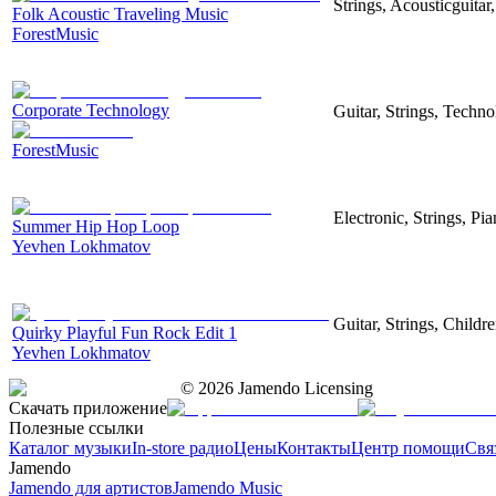
Strings, Acousticguita
Folk Acoustic Traveling Music
ForestMusic
Corporate Technology
Guitar, Strings, Techn
ForestMusic
Electronic, Strings, P
Summer Hip Hop Loop
Yevhen Lokhmatov
Guitar, Strings, Childr
Quirky Playful Fun Rock Edit 1
Yevhen Lokhmatov
©
2026
Jamendo Licensing
Скачать приложение
Полезные ссылки
Каталог музыки
In-store радио
Цены
Контакты
Центр помощи
Свя
Jamendo
Jamendo для артистов
Jamendo Music