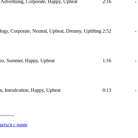
r, Advertising, Corporate, Happy, Upbeat
2:16
-
ology, Corporate, Neutral, Upbeat, Dreamy, Uplifting
2:52
-
iano, Summer, Happy, Upbeat
1:16
-
en, Introdcution, Happy, Upbeat
0:13
-
заться с нами