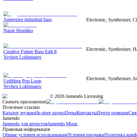
Aggresive industrial bass
Electronic, Synthesizer, 
Nazar Hrushko
Electronic, Synthesizer, 
Creative Future Bass Edit 8
Yevhen Lokhmatov
Electronic, Synthesizer, A
Uplifting Pop Loop
Yevhen Lokhmatov
©
2026
Jamendo Licensing
Скачать приложение
Полезные ссылки
Каталог музыки
In-store радио
Цены
Контакты
Центр помощи
Свя
Jamendo
Jamendo для артистов
Jamendo Music
Правовая информация
Общие условия использования
Условия продажи
Политика конф