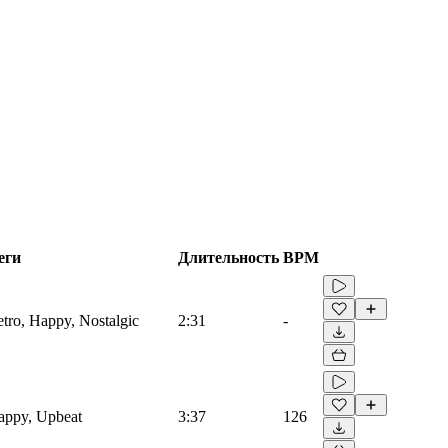
еги
Длительность
BPM
etro, Happy, Nostalgic
2:31
-
Happy, Upbeat
3:37
126