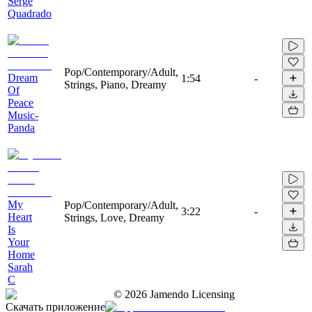
Serge
Quadrado
Pop/Contemporary/Adult,
Dream
1:54
-
Strings, Piano, Dreamy
Of
Peace
Music-
Panda
My
Pop/Contemporary/Adult,
3:22
-
Heart
Strings, Love, Dreamy
Is
Your
Home
Sarah
C
©
2026
Jamendo Licensing
Скачать приложение