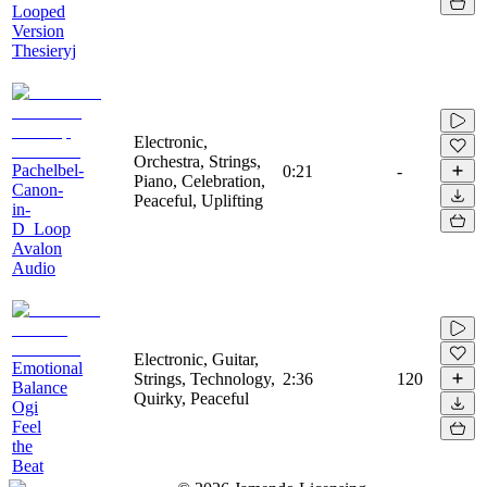
Looped
Version
Thesieryj
Electronic,
Orchestra, Strings,
Pachelbel-
0:21
-
Piano, Celebration,
Canon-
Peaceful, Uplifting
in-
D_Loop
Avalon
Audio
Electronic, Guitar,
Emotional
Strings, Technology,
2:36
120
Balance
Quirky, Peaceful
Ogi
Feel
the
Beat