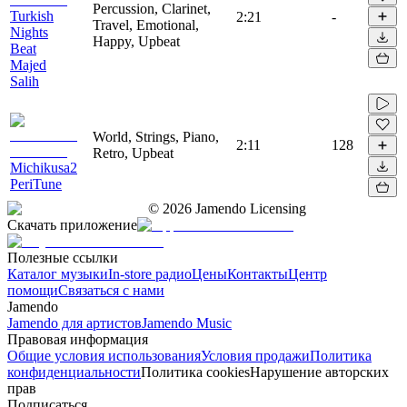
Percussion, Clarinet,
Turkish
2:21
-
Travel, Emotional,
Nights
Happy, Upbeat
Beat
Majed
Salih
World, Strings, Piano,
2:11
128
Retro, Upbeat
Michikusa2
PeriTune
©
2026
Jamendo Licensing
Скачать приложение
Полезные ссылки
Каталог музыки
In-store радио
Цены
Контакты
Центр
помощи
Связаться с нами
Jamendo
Jamendo для артистов
Jamendo Music
Правовая информация
Общие условия использования
Условия продажи
Политика
конфиденциальности
Политика cookies
Нарушение авторских
прав
Подписаться