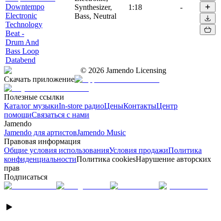
Downtempo
Synthesizer,
1:18
-
Electronic
Bass, Neutral
Technology
Beat -
Drum And
Bass Loop
Databend
©
2026
Jamendo Licensing
Скачать приложение
Полезные ссылки
Каталог музыки
In-store радио
Цены
Контакты
Центр
помощи
Связаться с нами
Jamendo
Jamendo для артистов
Jamendo Music
Правовая информация
Общие условия использования
Условия продажи
Политика
конфиденциальности
Политика cookies
Нарушение авторских
прав
Подписаться