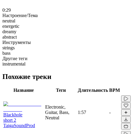
0:29
Настроение/Тема
neutral
energetic
dreamy
abstract
Инструменты
strings
bass
Другие теги
instrumental
Похожие треки
Название
Теги
Длительность
BPM
Electronic,
Guitar, Bass,
1:57
-
Blackhole
Neutral
short 2
TaigaSoundProd