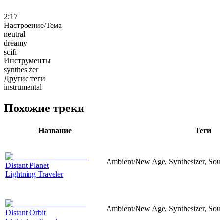
2:17
Настроение/Тема
neutral
dreamy
scifi
Инструменты
synthesizer
Другие теги
instrumental
Похожие треки
Название
Теги
Ambient/New Age, Synthesizer, Sou
Distant Planet
Lightning Traveler
Ambient/New Age, Synthesizer, Sou
Distant Orbit