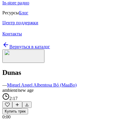
In-store радио
Ресурсы
Блог
Центр поддержки
Контакты
Вернуться в каталог
Dunas
—
Miguel Angel Albentosa Bó (MaaBo)
ambient/new age
2:17
Купить трек
0:00