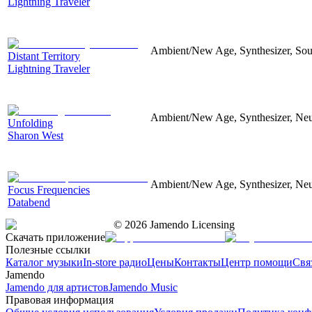
Lightning Traveler
Ambient/New Age, Synthesizer, Soun
Distant Territory
Lightning Traveler
Ambient/New Age, Synthesizer, Neu
Unfolding
Sharon West
Ambient/New Age, Synthesizer, Neu
Focus Frequencies
Databend
©
2026
Jamendo Licensing
Скачать приложение
Полезные ссылки
Каталог музыки
In-store радио
Цены
Контакты
Центр помощи
Свя
Jamendo
Jamendo для артистов
Jamendo Music
Правовая информация