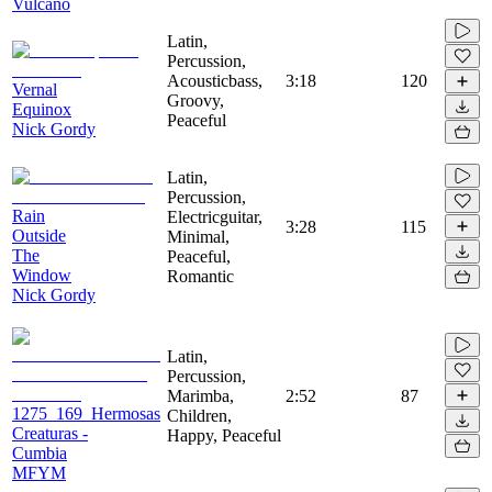
Vulcano
Latin,
Percussion,
Acousticbass,
3:18
120
Vernal
Groovy,
Equinox
Peaceful
Nick Gordy
Latin,
Percussion,
Rain
Electricguitar,
3:28
115
Outside
Minimal,
The
Peaceful,
Window
Romantic
Nick Gordy
Latin,
Percussion,
Marimba,
2:52
87
1275_169_Hermosas
Children,
Creaturas -
Happy, Peaceful
Cumbia
MFYM