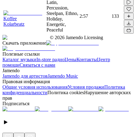
Latin,
Percussion,
Steelpan, Ethno,
2:57
133
Koffee
Holiday,
Kolarbeatz
Energetic,
Peaceful
©
2026
Jamendo Licensing
Скачать приложение
Полезные ссылки
Каталог музыки
In-store радио
Цены
Контакты
Центр
помощи
Связаться с нами
Jamendo
Jamendo для артистов
Jamendo Music
Правовая информация
Общие условия использования
Условия продажи
Политика
конфиденциальности
Политика cookies
Нарушение авторских
прав
Подписаться