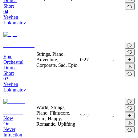
Drama
Short
04
Yevhen
Lokhmatov
Strings, Piano,
Epic
Adventure,
0:27
-
Orchestral
Corporate, Sad, Epic
Drama
Short
03
Yevhen
Lokhmatov
World, Strings,
Piano, Filmscore,
2:12
-
Now
Film, Happy,
Or
Romantic, Uplifting
Never
Infraction