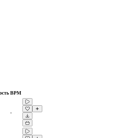
ость
BPM
-