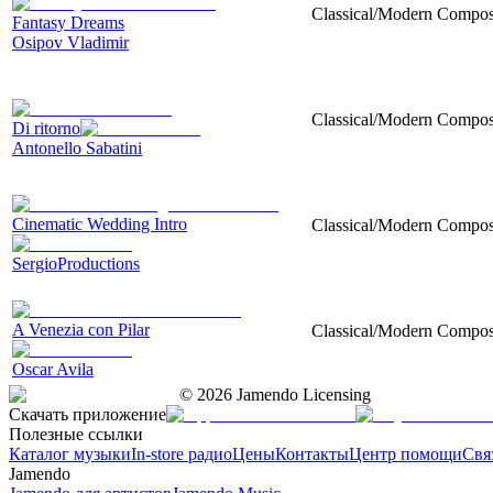
Classical/Modern Composi
Fantasy Dreams
Osipov Vladimir
Classical/Modern Composit
Di ritorno
Antonello Sabatini
Cinematic Wedding Intro
Classical/Modern Composi
SergioProductions
A Venezia con Pilar
Classical/Modern Compositi
Oscar Avila
©
2026
Jamendo Licensing
Скачать приложение
Полезные ссылки
Каталог музыки
In-store радио
Цены
Контакты
Центр помощи
Свя
Jamendo