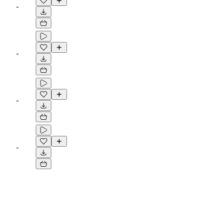
-
-
-
-