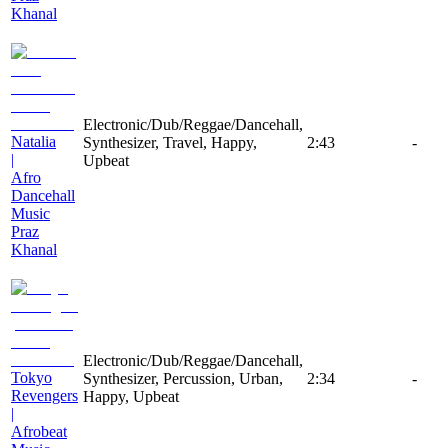
Khanal
Electronic/Dub/Reggae/Dancehall,
Natalia
Synthesizer, Travel, Happy,
2:43
-
|
Upbeat
Afro
Dancehall
Music
Praz
Khanal
Electronic/Dub/Reggae/Dancehall,
Tokyo
Synthesizer, Percussion, Urban,
2:34
-
Revengers
Happy, Upbeat
|
Afrobeat