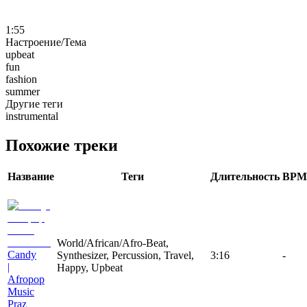
1:55
Настроение/Тема
upbeat
fun
fashion
summer
Другие теги
instrumental
Похожие треки
Название
Теги
Длительность
BPM
World/African/Afro-Beat,
Candy
Synthesizer, Percussion, Travel,
3:16
-
|
Happy, Upbeat
Afropop
Music
Praz