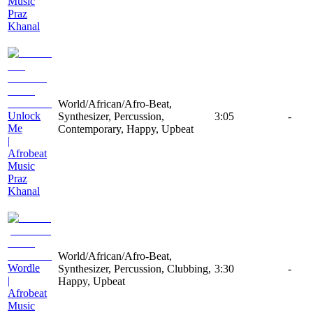
Music
Praz
Khanal
World/African/Afro-Beat,
Unlock
Synthesizer, Percussion,
3:05
-
Me
Contemporary, Happy, Upbeat
|
Afrobeat
Music
Praz
Khanal
World/African/Afro-Beat,
Wordle
Synthesizer, Percussion, Clubbing,
3:30
-
|
Happy, Upbeat
Afrobeat
Music