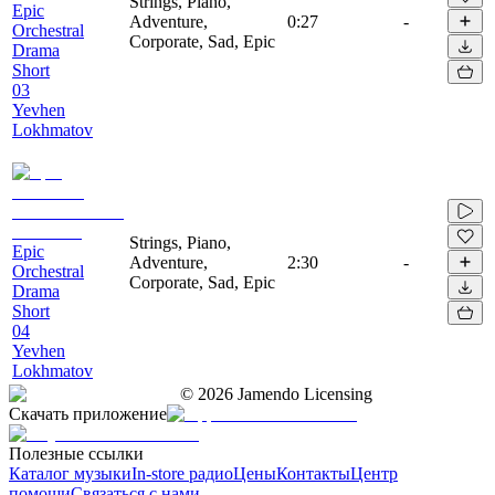
Strings, Piano,
Epic
Adventure,
0:27
-
Orchestral
Corporate, Sad, Epic
Drama
Short
03
Yevhen
Lokhmatov
Strings, Piano,
Epic
Adventure,
2:30
-
Orchestral
Corporate, Sad, Epic
Drama
Short
04
Yevhen
Lokhmatov
©
2026
Jamendo Licensing
Скачать приложение
Полезные ссылки
Каталог музыки
In-store радио
Цены
Контакты
Центр
помощи
Связаться с нами