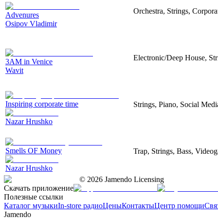
Orchestra, Strings, Corpora
Advenures
Osipov Vladimir
Electronic/Deep House, Str
3AM in Venice
Wavit
Inspiring corporate time
Strings, Piano, Social Medi
Nazar Hrushko
Smells OF Money
Trap, Strings, Bass, Video
Nazar Hrushko
©
2026
Jamendo Licensing
Скачать приложение
Полезные ссылки
Каталог музыки
In-store радио
Цены
Контакты
Центр помощи
Свя
Jamendo