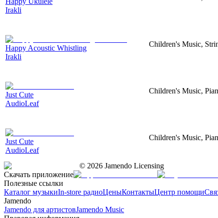
Happy Ukulele
Irakli
Children's Music, Str
Happy Acoustic Whistling
Irakli
Children's Music, Pia
Just Cute
AudioLeaf
Children's Music, Pia
Just Cute
AudioLeaf
©
2026
Jamendo Licensing
Скачать приложение
Полезные ссылки
Каталог музыки
In-store радио
Цены
Контакты
Центр помощи
Свя
Jamendo
Jamendo для артистов
Jamendo Music