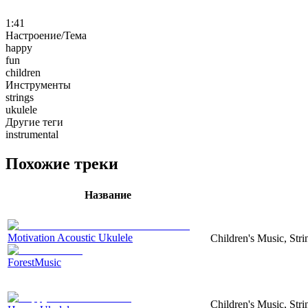
1:41
Настроение/Тема
happy
fun
children
Инструменты
strings
ukulele
Другие теги
instrumental
Похожие треки
Название
Motivation Acoustic Ukulele
Children's Music, Str
ForestMusic
Children's Music, Str