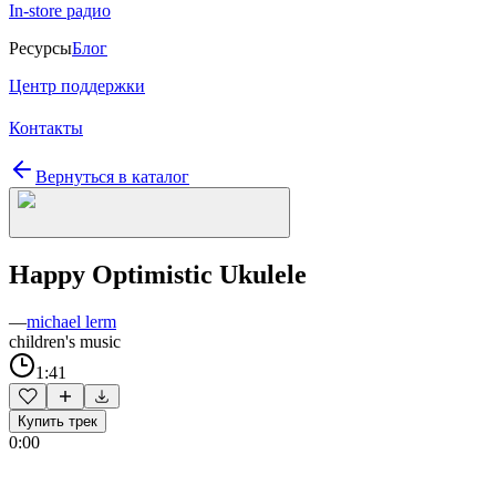
In-store радио
Ресурсы
Блог
Центр поддержки
Контакты
Вернуться в каталог
Happy Optimistic Ukulele
—
michael lerm
children's music
1:41
Купить трек
0:00