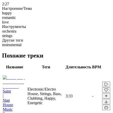
2:27
Настроение/Тема
happy
romantic
love
Инструменты
orchestra
strings
Другие теги
instrumental
Похожие треки
Название
Теги
Длительность
BPM
Electronic/Electro
Saint
House, Strings, Bass,
|
3:33
-
Clubbing, Happy,
Slap
Energetic
House
Music