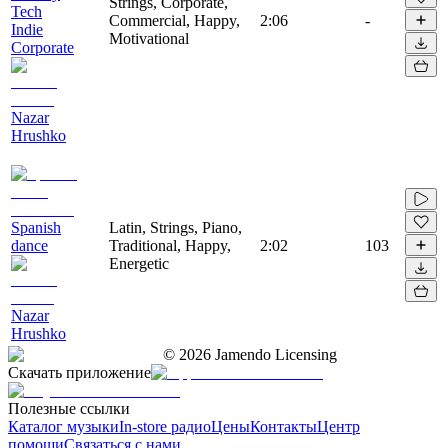
Strings, Corporate,
Tech
Commercial, Happy,
2:06
-
Indie
Motivational
Corporate
Nazar
Hrushko
Spanish
Latin, Strings, Piano,
dance
Traditional, Happy,
2:02
103
Energetic
Nazar
Hrushko
©
2026
Jamendo Licensing
Скачать приложение
Полезные ссылки
Каталог музыки
In-store радио
Цены
Контакты
Центр
помощи
Связаться с нами