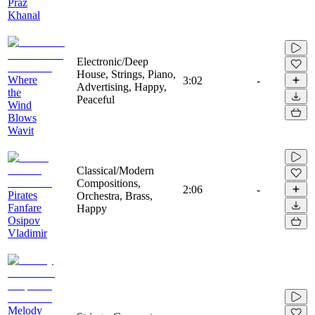
Praz
Khanal
Electronic/Deep
House, Strings, Piano,
Where
3:02
-
Advertising, Happy,
the
Peaceful
Wind
Blows
Wavit
Classical/Modern
Compositions,
2:06
-
Pirates
Orchestra, Brass,
Fanfare
Happy
Osipov
Vladimir
Melody