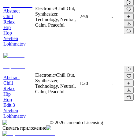
Electronic/Chill Out,
Abstract
Synthesizer,
Chill
2:56
-
Technology, Neutral,
Relax
Calm, Peaceful
Hip
Hop
Yevhen
Lokhmatov
Electronic/Chill Out,
Abstract
Synthesizer,
Chill
1:20
-
Technology, Neutral,
Relax
Calm, Peaceful
Hip
Hop
Edit 3
Yevhen
Lokhmatov
©
2026
Jamendo Licensing
Скачать приложение