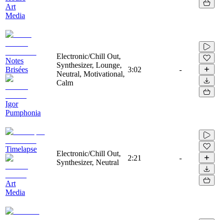
Art
Media
Electronic/Chill Out,
Notes
Synthesizer, Lounge,
Brisées
3:02
-
Neutral, Motivational,
Calm
Igor
Pumphonia
Timelapse
Electronic/Chill Out,
2:21
-
Synthesizer, Neutral
Art
Media