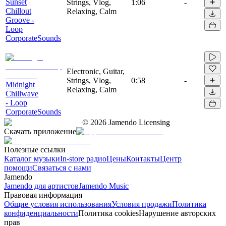
Sunset
Strings, Vlog,
1:06
-
Chillout
Relaxing, Calm
Groove -
Loop
CorporateSounds
Electronic, Guitar,
Strings, Vlog,
0:58
-
Midnight
Relaxing, Calm
Chillwave
- Loop
CorporateSounds
©
2026
Jamendo Licensing
Скачать приложение
Полезные ссылки
Каталог музыки
In-store радио
Цены
Контакты
Центр
помощи
Связаться с нами
Jamendo
Jamendo для артистов
Jamendo Music
Правовая информация
Общие условия использования
Условия продажи
Политика
конфиденциальности
Политика cookies
Нарушение авторских
прав