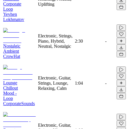
Corporate
Uplifting
Loop
Yevhen
Lokhmatov
Electronic, Strings,
Piano, Hybrid,
2:30
-
Nostalgic
Neutral, Nostalgic
Ambient
CrowHat
Electronic, Guitar,
Lounge
Strings, Lounge,
1:04
-
Chillout
Relaxing, Calm
Mood -
Loop
CorporateSounds
Electronic, Guitar,