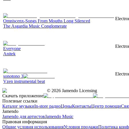
Electro
Omniscenx-Songs From Mouths Long Silenced
The Asgardia Music Conglomerate
Electro
Everyone
Anitek
Electro
sonotono 3
Vzen instrumental beat
©
2026
Jamendo Licensing
Скачать приложение
Полезные ссылки
Каталог музыки
In-store радио
Цены
Контакты
Центр помощи
Свя
Jamendo
Jamendo для артистов
Jamendo Music
Правовая информация
Общие условия использования
Условия продажи
Политика конф