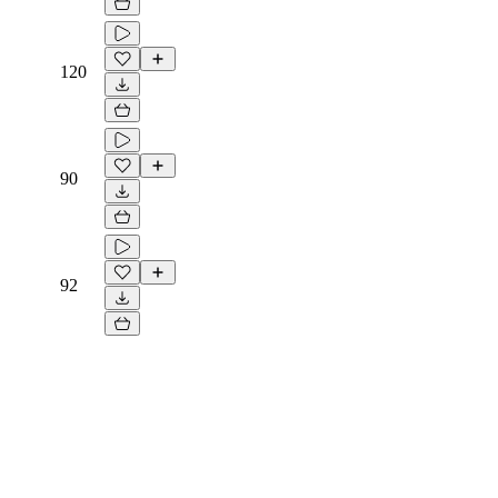
120
90
92