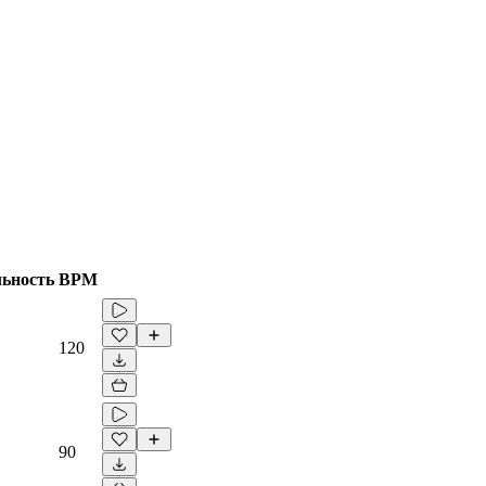
ьность
BPM
120
90