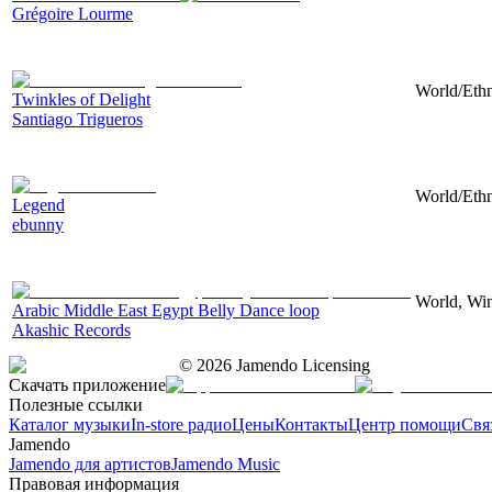
Grégoire Lourme
World/Ethn
Twinkles of Delight
Santiago Trigueros
World/Ethn
Legend
ebunny
World, Win
Arabic Middle East Egypt Belly Dance loop
Akashic Records
©
2026
Jamendo Licensing
Скачать приложение
Полезные ссылки
Каталог музыки
In-store радио
Цены
Контакты
Центр помощи
Свя
Jamendo
Jamendo для артистов
Jamendo Music
Правовая информация