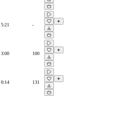
5:21
-
3:00
100
0:14
131