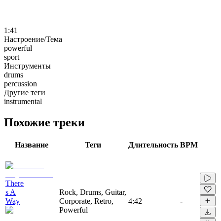
1:41
Настроение/Тема
powerful
sport
Инструменты
drums
percussion
Другие теги
instrumental
Похожие треки
Название
Теги
Длительность
BPM
There
s A
Rock, Drums, Guitar,
Way
Corporate, Retro,
4:42
-
Powerful