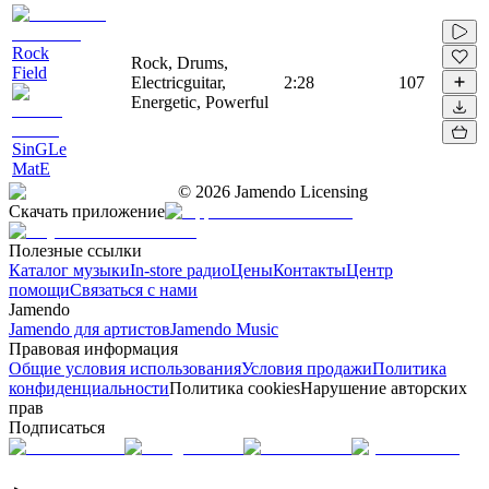
Rock
Rock, Drums,
Field
Electricguitar,
2:28
107
Energetic, Powerful
SinGLe
MatE
©
2026
Jamendo Licensing
Скачать приложение
Полезные ссылки
Каталог музыки
In-store радио
Цены
Контакты
Центр
помощи
Связаться с нами
Jamendo
Jamendo для артистов
Jamendo Music
Правовая информация
Общие условия использования
Условия продажи
Политика
конфиденциальности
Политика cookies
Нарушение авторских
прав
Подписаться