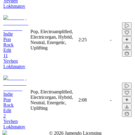
Yevhen
Lokhmatov
Pop, Electroamplified,
Indie
Electricorgan, Hybrid,
Pop
2:25
-
Neutral, Energetic,
Rock
Uplifting
Edit
11
Yevhen
Lokhmatov
Pop, Electroamplified,
Indie
Electricorgan, Hybrid,
Pop
2:08
-
Neutral, Energetic,
Rock
Uplifting
Edit
2
Yevhen
Lokhmatov
©
2026
Jamendo Licensing