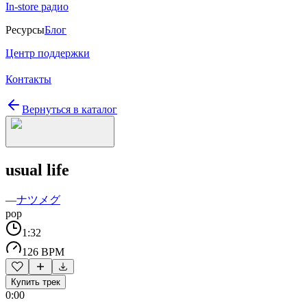
In-store радио
Ресурсы
Блог
Центр поддержки
Контакты
Вернуться в каталог
usual life
—
ナツメグ
pop
1:32
126 BPM
Купить трек
0:00