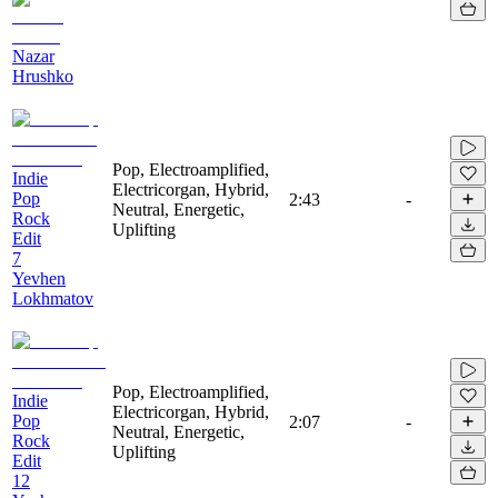
Nazar
Hrushko
Pop, Electroamplified,
Indie
Electricorgan, Hybrid,
Pop
2:43
-
Neutral, Energetic,
Rock
Uplifting
Edit
7
Yevhen
Lokhmatov
Pop, Electroamplified,
Indie
Electricorgan, Hybrid,
Pop
2:07
-
Neutral, Energetic,
Rock
Uplifting
Edit
12