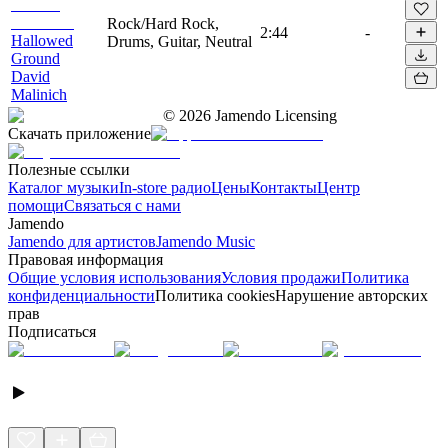
Rock/Hard Rock,
2:44
-
Hallowed
Drums, Guitar, Neutral
Ground
David
Malinich
©
2026
Jamendo Licensing
Скачать приложение
Полезные ссылки
Каталог музыки
In-store радио
Цены
Контакты
Центр
помощи
Связаться с нами
Jamendo
Jamendo для артистов
Jamendo Music
Правовая информация
Общие условия использования
Условия продажи
Политика
конфиденциальности
Политика cookies
Нарушение авторских
прав
Подписаться