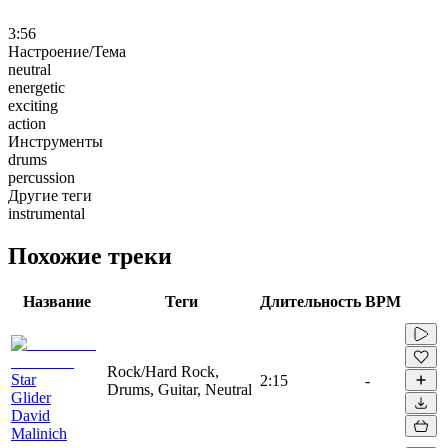
3:56
Настроение/Тема
neutral
energetic
exciting
action
Инструменты
drums
percussion
Другие теги
instrumental
Похожие треки
Название
Теги
Длительность
BPM
Rock/Hard Rock,
Star
2:15
-
Drums, Guitar, Neutral
Glider
David
Malinich