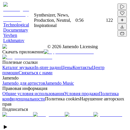
Synthesizer, News,
Production, Neutral,
0:56
122
Technological
Inspirational
Documentary
Yevhen
Lokhmatov
©
2026
Jamendo Licensing
Скачать приложение
Полезные ссылки
Каталог музыки
In-store радио
Цены
Контакты
Центр
помощи
Связаться с нами
Jamendo
Jamendo для артистов
Jamendo Music
Правовая информация
Общие условия использования
Условия продажи
Политика
конфиденциальности
Политика cookies
Нарушение авторских
прав
Подписаться