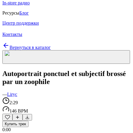
In-store радио
Ресурсы
Блог
Центр поддержки
Контакты
Вернуться в каталог
Autoportrait ponctuel et subjectif brossé
par un zoophile
—
Liryc
2:29
146 BPM
Купить трек
0:00