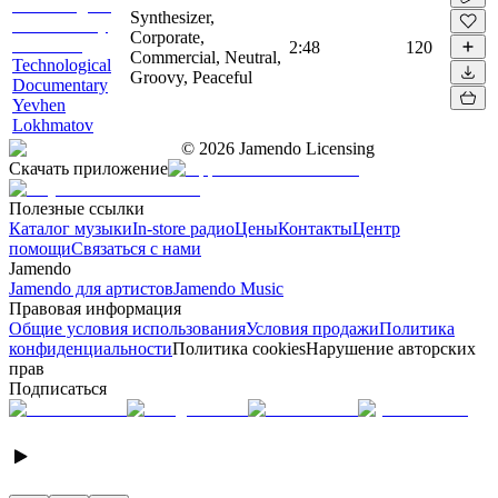
Synthesizer,
Corporate,
2:48
120
Commercial, Neutral,
Technological
Groovy, Peaceful
Documentary
Yevhen
Lokhmatov
©
2026
Jamendo Licensing
Скачать приложение
Полезные ссылки
Каталог музыки
In-store радио
Цены
Контакты
Центр
помощи
Связаться с нами
Jamendo
Jamendo для артистов
Jamendo Music
Правовая информация
Общие условия использования
Условия продажи
Политика
конфиденциальности
Политика cookies
Нарушение авторских
прав
Подписаться