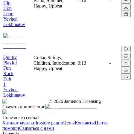
Piano, Summer,
1:16
-
Hip
Happy, Upbeat
Hop
Loop
Yevhen
Lokhmatov
Quirky
Guitar, Strings,
Playful
Children, Introdcution,
0:13
-
Fun
Happy, Upbeat
Rock
Edit
1
Yevhen
Lokhmatov
©
2026
Jamendo Licensing
Скачать приложение
Полезные ссылки
Каталог музыки
In-store радио
Цены
Контакты
Центр
помощи
Связаться с нами
Jamendo