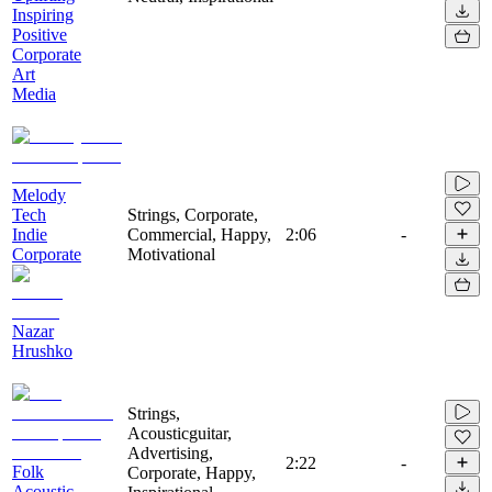
Inspiring
Positive
Corporate
Art
Media
Melody
Tech
Strings, Corporate,
Indie
Commercial, Happy,
2:06
-
Corporate
Motivational
Nazar
Hrushko
Strings,
Acousticguitar,
Advertising,
2:22
-
Folk
Corporate, Happy,
Acoustic