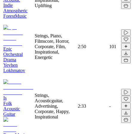
Inspirational,
Indie
Uplifting
Atmospheric
ForestMusic
Strings, Piano,
Filmscore, Horror,
Corporate, Film,
2:50
101
Epic
Inspirational,
Orchestral
Energetic
Drama
Yevhen
Lokhmatov
Strings,
Is
Acousticguitar,
Folk
Advertising,
2:33
-
Acoustic
Corporate, Happy,
Guitar
Inspirational