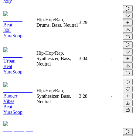
holy
Hip-Hop/Rap,
3:29
-
Beat
Drums, Bass, Neutral
808
YuraSoop
Hip-Hop/Rap,
Synthesizer, Bass,
3:04
-
Urban
Neutral
Beat
YuraSoop
Hip-Hop/Rap,
Banger
Synthesizer, Bass,
3:28
-
Vibes
Neutral
Beat
YuraSoop