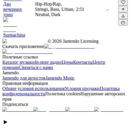
Дао
Hip-Hop/Rap,
вечерних
Strings, Bass, Urban,
2:51
-
улиц
Neutral, Dark
Surmachina
©
2026
Jamendo Licensing
Скачать приложение
Полезные ссылки
Каталог музыки
In-store радио
Цены
Контакты
Центр
помощи
Связаться с нами
Jamendo
Jamendo для артистов
Jamendo Music
Правовая информация
Общие условия использования
Условия продажи
Политика
конфиденциальности
Политика cookies
Нарушение авторских
прав
Подписаться