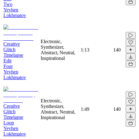
Two
Yevhen
Lokhmatov
Electronic,
Creative
Synthesizer,
Glitch
1:13
140
Abstract, Neutral,
Timelapse
Inspirational
Edit
Four
Yevhen
Lokhmatov
Electronic,
Creative
Synthesizer,
1:49
140
Glitch
Abstract, Neutral,
Timelapse
Inspirational
Loop
Yevhen
Lokhmatov