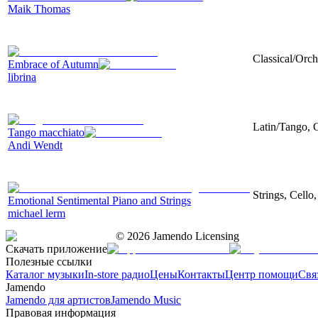
Maik Thomas
Classical/Orch
Embrace of Autumn
librina
Latin/Tango, 
Tango macchiato
Andi Wendt
Strings, Cello
Emotional Sentimental Piano and Strings
michael lerm
©
2026
Jamendo Licensing
Скачать приложение
Полезные ссылки
Каталог музыки
In-store радио
Цены
Контакты
Центр помощи
Свя
Jamendo
Jamendo для артистов
Jamendo Music
Правовая информация