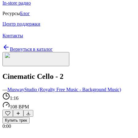
In-store радио
Ресурсы
Блог
Центр поддержки
Контакты
Вернуться в каталог
Cinematic Cello - 2
—
MuswayStudio (Royalty Free Music - Background Music)
1:16
108 BPM
Купить трек
0:00