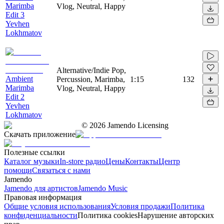
Marimba
Vlog, Neutral, Happy
Edit 3
Yevhen
Lokhmatov
Alternative/Indie Pop,
Ambient
Percussion, Marimba,
1:15
132
Marimba
Vlog, Neutral, Happy
Edit 2
Yevhen
Lokhmatov
©
2026
Jamendo Licensing
Скачать приложение
Полезные ссылки
Каталог музыки
In-store радио
Цены
Контакты
Центр
помощи
Связаться с нами
Jamendo
Jamendo для артистов
Jamendo Music
Правовая информация
Общие условия использования
Условия продажи
Политика
конфиденциальности
Политика cookies
Нарушение авторских