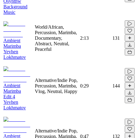
Osynthw
Background
Music
World/African,
Percussion, Marimba,
Documentary,
2:13
131
Ambient
Abstract, Neutral,
Marimba
Peaceful
Yevhen
Lokhmatov
Alternative/Indie Pop,
Ambient
Percussion, Marimba,
0:29
144
Marimba
Vlog, Neutral, Happy
Edit 4
Yevhen
Lokhmatov
Alternative/Indie Pop,
Ambient
Percussion, Marimba,
0:47
132